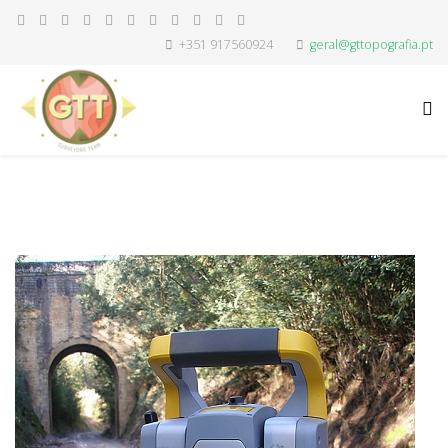
+351 917560924
geral@gttopografia.pt