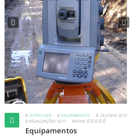
Previous
Nex
SUPER USER
EQUIPAMENTOS
26 JUNHO 2015
VISUALIZAÇÕES: 6277
RATING:
Equipamentos