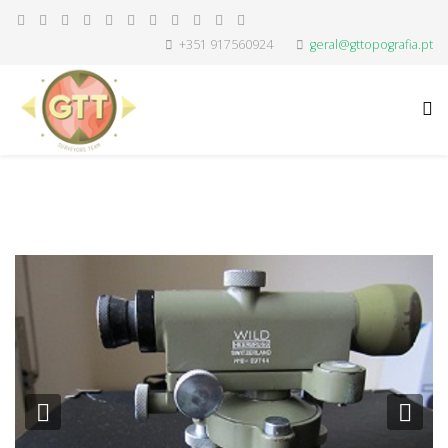
+351 917560924
geral@gttopografia.pt
Previous
Nex