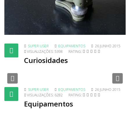
SUPER USER
EQUIPAMENTOS
26 JUNHO 2015
VISUALIZAÇÕES: 5398
RATING:
Curiosidades
Previous
Nex
SUPER USER
EQUIPAMENTOS
26 JUNHO 2015
VISUALIZAÇÕES: 6282
RATING:
Equipamentos